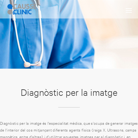
Diagnòstic per la imatge
Diagnòstic per la imatge és l'especialitat mèdica, que s'ocupa de generar imatges
de l'interior del cos mitjançant diferents agents físics (raigs X, Ultrasons, camps
magnètics, entre d'altres) i d'utilitzar aquestes imatges per al diagnòstic i, en