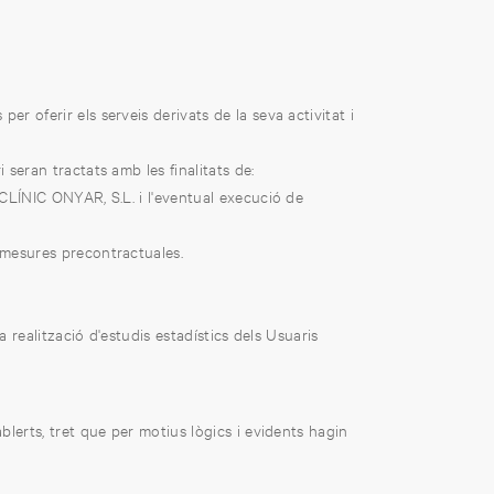
r oferir els serveis derivats de la seva activitat i
seran tractats amb les finalitats de:
CLÍNIC ONYAR, S.L. i l'eventual execució de
e mesures precontractuales.
 realització d'estudis estadístics dels Usuaris
lerts, tret que per motius lògics i evidents hagin