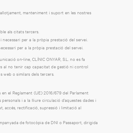
'allotjament, manteniment i suport en les nostres
ble als citats tercers.
ecessari per a la pròpia prestació del servei.
cessari per a la pròpia prestació del servei.
nicació on-line, CLÍNIC ONYAR, S.L. no es fa
s al no tenir cap capacitat de gestió ni control
cs web o similars dels tercers.
uts en el Reglament (UE) 2016/679 del Parlament
personals i a la lliure circulació d'aquestes dades i
cés, rectificació, supressió i limitació al
acompanyada de fotocòpia de DNI o Passaport, dirigida