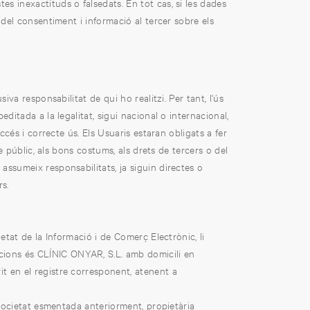
s inexactituds o falsedats. En tot cas, si les dades
 del consentiment i informació al tercer sobre els
iva responsabilitat de qui ho realitzi. Per tant, l'ús
editada a la legalitat, sigui nacional o internacional,
ccés i correcte ús. Els Usuaris estaran obligats a fer
e públic, als bons costums, als drets de tercers o del
 assumeix responsabilitats, ja siguin directes o
rs.
at de la Informació i de Comerç Electrònic, li
ions és CLÍNIC ONYAR, S.L. amb domicili en
it en el registre corresponent, atenent a
a societat esmentada anteriorment, propietària