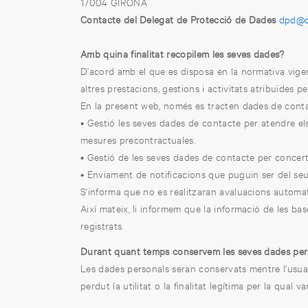
17004 GIRONA
Contacte del Delegat de Protecció de Dades
dpd@c
Amb quina finalitat recopilem les seves dades?
D'acord amb el que es disposa en la normativa vigent,
altres prestacions, gestions i activitats atribuïdes per
En la present web, només es tracten dades de contact
• Gestió les seves dades de contacte per atendre els
mesures precontractuales.
• Gestió de les seves dades de contacte per concert
• Enviament de notificacions que puguin ser del seu 
S'informa que no es realitzaran avaluacions automatit
Així mateix, li informem que la informació de les bas
registrats.
Durant quant temps conservem les seves dades per
Les dades personals seran conservats mentre l'usuari 
perdut la utilitat o la finalitat legítima per la qual v