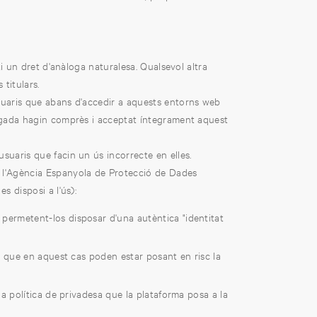
ti un dret d'anàloga naturalesa. Qualsevol altra
 titulars.
usuaris que abans d'accedir a aquests entorns web
egada hagin comprès i acceptat íntegrament aquest
suaris que facin un ús incorrecte en elles.
 l'Agència Espanyola de Protecció de Dades
 disposi a l'ús):
, permetent-los disposar d'una autèntica "identitat
ès que en aquest cas poden estar posant en risc la
la política de privadesa que la plataforma posa a la