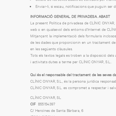
Enviar-li, si escau, notificacions que puguin ser de
INFORMACIÓ GENERAL DE PRIVADESA. ABAST
La present Política de privadesa de CLÍNIC ONYAR, S
web o en qualsevol dels entorns d'Internet de CLÍN
Mitjançant la implementació dels formularis inclosos
de les dades que proporcionin en un tractament de da
en les següents clàusules.
Tots els textos legals es troben a la disposició del
i activitats dutes a terme per CLÍNIC ONYAR, S.L..
Qui és el responsable del tractament de les seves 
CLÍNIC ONYAR, S.L., és la persona jurídica respons
CLÍNIC ONYAR, S.L. es compromet a respectar i salva
CLÍNIC ONYAR, SL
CIF
B55154397
C/ Heroïnes de Santa Bàrbara, 6