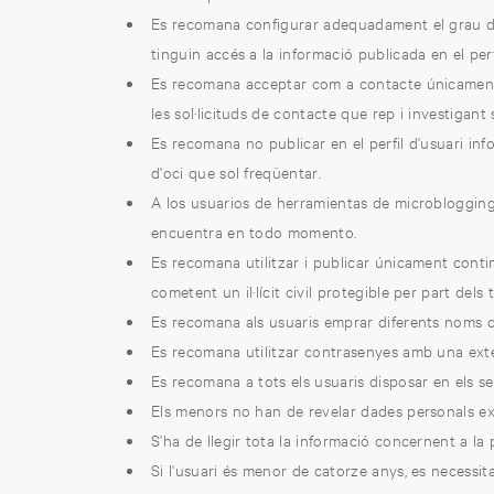
Es recomana configurar adequadament el grau de p
tinguin accés a la informació publicada en el pe
Es recomana acceptar com a contacte únicament 
les sol·licituds de contacte que rep i investigant 
Es recomana no publicar en el perfil d'usuari info
d'oci que sol freqüentar.
A los usuarios de herramientas de microblogging 
encuentra en todo momento.
Es recomana utilitzar i publicar únicament contin
cometent un il·lícit civil protegible per part dels 
Es recomana als usuaris emprar diferents noms d'u
Es recomana utilitzar contrasenyes amb una extensi
Es recomana a tots els usuaris disposar en els se
Els menors no han de revelar dades personals ex
S'ha de llegir tota la informació concernent a la pa
Si l'usuari és menor de catorze anys, es necessi