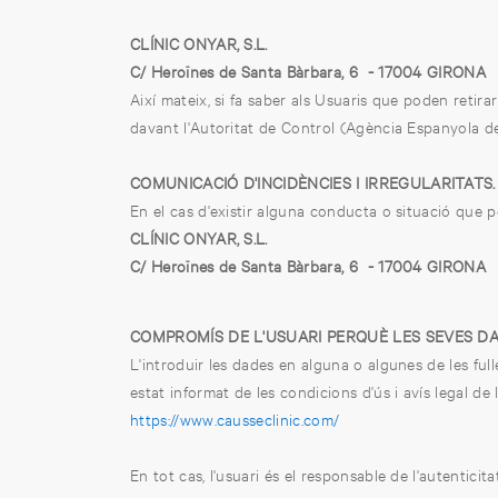
CLÍNIC ONYAR, S.L.
C/ Heroïnes de Santa Bàrbara, 6 - 17004 GIRONA
Així mateix, si fa saber als Usuaris que poden reti
davant l'Autoritat de Control (Agència Espanyola d
COMUNICACIÓ D'INCIDÈNCIES I IRREGULARITATS.
En el cas d'existir alguna conducta o situació que p
CLÍNIC ONYAR, S.L.
C/ Heroïnes de Santa Bàrbara, 6 - 17004 GIRONA
COMPROMÍS DE L'USUARI PERQUÈ LES SEVES D
L'introduir les dades en alguna o algunes de les ful
estat informat de les condicions d'ús i avís legal d
https://www.causseclinic.com/
En tot cas, l'usuari és el responsable de l'autenticit