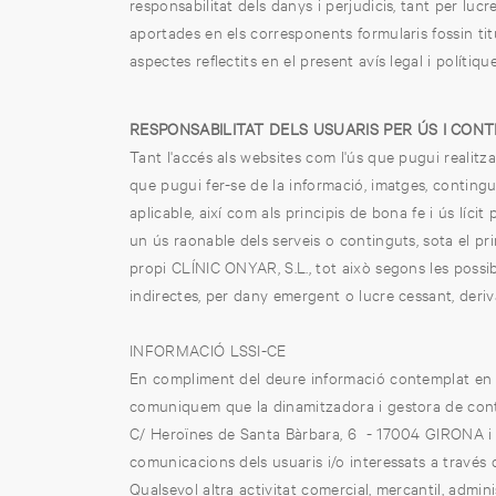
responsabilitat dels danys i perjudicis, tant per lu
aportades en els corresponents formularis fossin titu
aspectes reflectits en el present avís legal i polítiqu
RESPONSABILITAT DELS USUARIS PER ÚS I CON
Tant l'accés als websites com l'ús que pugui realitza
que pugui fer-se de la informació, imatges, contingut
aplicable, així com als principis de bona fe i ús lí
un ús raonable dels serveis o continguts, sota el pri
propi CLÍNIC ONYAR, S.L., tot això segons les possi
indirectes, per dany emergent o lucre cessant, deriva
INFORMACIÓ LSSI-CE
En compliment del deure informació contemplat en l'ar
comuniquem que la dinamitzadora i gestora de conti
C/ Heroïnes de Santa Bàrbara, 6 - 17004 GIRONA i a
comunicacions dels usuaris i/o interessats a través 
Qualsevol altra activitat comercial, mercantil, admini