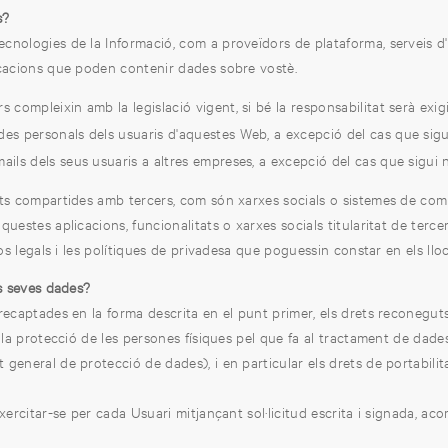
s?
nologies de la Informació, com a proveïdors de plataforma, serveis d
icacions que poden contenir dades sobre vostè.
 compleixin amb la legislació vigent, si bé la responsabilitat serà exigi
es personals dels usuaris d'aquestes Web, a excepció del cas que sigui n
ils dels seus usuaris a altres empreses, a excepció del cas que sigui ne
ats compartides amb tercers, com són xarxes socials o sistemes de comu
uestes aplicacions, funcionalitats o xarxes socials titularitat de tercer
sos legals i les polítiques de privadesa que poguessin constar en els llo
es seves dades?
 recaptades en la forma descrita en el punt primer, els drets reconeg
la protecció de les persones físiques pel que fa al tractament de dades 
eral de protecció de dades), i en particular els drets de portabilitat, ac
exercitar-se per cada Usuari mitjançant sol·licitud escrita i signada, 