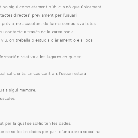
 no sigui completament públic, sinó que únicament
actes directes" prèviament per l'usuari.
 prèvia, no acceptant de forma compulsiva totes
eu contacte a través de la xarxa social.
viu, on treballa o estudia diàriament o els llocs
ormación relativa a los lugares en que se
 suficients. En cas contrari, l'usuari estarà
quals sigui membre.
úscules.
at per la qual se sol·liciten les dades.
e se sol·licitin dades per part d'una xarxa social ha