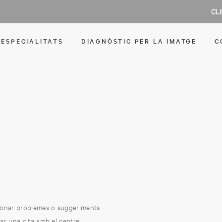
CL
ESPECIALITATS
DIAGNÒSTIC PER LA IMATGE
C
cionar problemes o suggeriments
tar una cita amb el centre