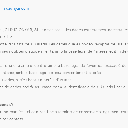
linicaonyar.com
 CLÍNIC ONYAR, S.L. només recull les dades estrictament necessàries pe
 la Llei.
e, facilitats pels Usuaris. Les dades que es poden recaptar de l'usuari 
 seus dubtes o suggeriments, amb la base legal de l'interès legítim de 
ar una cita amb el centre, amb la base legal de l'eventual execució d
interès, amb la base legal del seu consentiment exprés.
zades, ni s'elaboraran perfils d'usuaris.
es de dades podrà ser usada per a la identificació dels Usuaris i per a la
sonals?
no manifesti el contrari i pels terminis de conservació legalment estab
an ser captats.