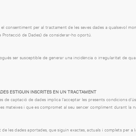
rar el consentiment per al tractament de les seves dades a qualsevol mo
e Protecció de Dades) de considerar-ho oportú.
ogués ser susceptible de generar una incidència o irregularitat de qu
ADES ESTIGUIN INSCRITES EN UN TRACTAMENT
les de captació de dades implica l'acceptar les presents condicions d'ú
e les mateixes i que es compromet al seu sencer compliment durant la n
at de les dades aportades, que siguin exactes, actuals i complets per a l