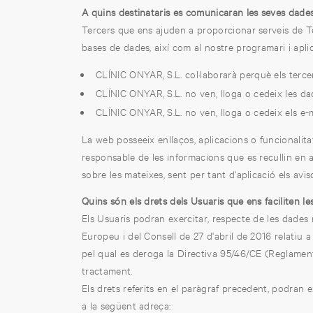
A quins destinataris es comunicaran les seves dade
Tercers que ens ajuden a proporcionar serveis de Tec
bases de dades, així com al nostre programari i apl
CLÍNIC ONYAR, S.L. col·laborarà perquè els tercers
CLÍNIC ONYAR, S.L. no ven, lloga o cedeix les dad
CLÍNIC ONYAR, S.L. no ven, lloga o cedeix els e-ma
La web posseeix enllaços, aplicacions o funcionalit
responsable de les informacions que es recullin en aq
sobre les mateixes, sent per tant d'aplicació els avi
Quins són els drets dels Usuaris que ens faciliten l
Els Usuaris podran exercitar, respecte de les dades
Europeu i del Consell de 27 d'abril de 2016 relatiu a 
pel qual es deroga la Directiva 95/46/CE (Reglament gen
tractament.
Els drets referits en el paràgraf precedent, podran 
a la següent adreça: