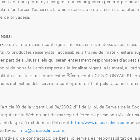
cre cessant com per dany emergent, que es poguessin generar per aqueste
lar d'un tercer, l'usuari es fa únic responsable de la correcta captació
es de privadesa.
TINGUT
r-se de la informació i continguts inclosos en els mateixos, serà d'exclus
s i/o productes ressenyats i accessibles a través del mateix, estarà sup
cit per part dels Usuaris, els qui seran enterament responsables d'aquest a
ncipi de bona fe i amb respecte a la legalitat vigent, a la moral, a l'ordr
bilitats i finalitats pels quals estan ￼concebuts. CLÍNIC ONYAR, S.L. no
des del mal ús dels serveis o continguts realitzat pels Usuaris o terce
ticle 10 de la vigent Llei 34/2002, d'11 de juliol, de Serveis de la Societ
nguts de la Web on pot descarregar diferents aplicacions i/o informac
mb la gestió del domini d'Internet
https://www.causseclinic.com/
inscr
de l'e-mail
info@causseclinic.com
.
strativa o de contractació de béns i/o serveis és responsabilitat de l