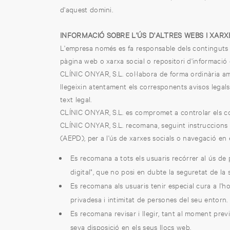
d'aquest domini.
INFORMACIÓ SOBRE L'ÚS D'ALTRES WEBS I XAR
L'empresa només es fa responsable dels continguts i d
pàgina web o xarxa social o repositori d'informació e
CLÍNIC ONYAR, S.L. col·labora de forma ordinària 
llegeixin atentament els corresponents avisos legals
text legal.
CLÍNIC ONYAR, S.L. es compromet a controlar els con
CLÍNIC ONYAR, S.L. recomana, seguint instruccions 
(AEPD), per a l'ús de xarxes socials o navegació en 
Es recomana a tots els usuaris recórrer al ús de
digital", que no posi en dubte la seguretat de la 
Es recomana als usuaris tenir especial cura a l'ho
privadesa i intimitat de persones del seu entorn.
Es recomana revisar i llegir, tant al moment previ
seva disposició en els seus llocs web.