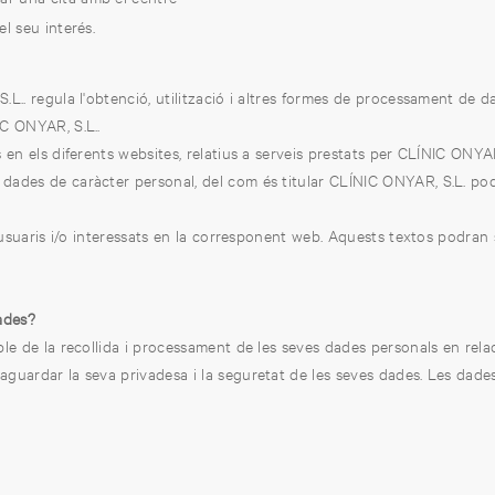
l seu interés.
.L.. regula l'obtenció, utilització i altres formes de processament de 
IC ONYAR, S.L..
 en els diferents websites, relatius a serveis prestats per CLÍNIC ONYAR
des de caràcter personal, del com és titular CLÍNIC ONYAR, S.L. pod
s usuaris i/o interessats en la corresponent web. Aquests textos podran 
dades?
able de la recollida i processament de les seves dades personals en relac
guardar la seva privadesa i la seguretat de les seves dades. Les dades