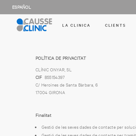
ESPAÑOL
LA CLINICA
CLIENTS
POLÍTICA DE PRIVACITAT
CLÍNIC ONYAR, SL
CIF
B55154397
C/ Heroïnes de Santa Bàrbara, 6
17004 GIRONA
Finalitat
Gestió de les seves dades de contacte per solu
Gestió de les seves dades de contacte per trami