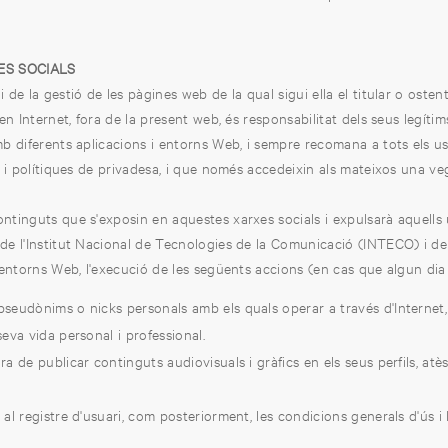
XES SOCIALS
e la gestió de les pàgines web de la qual sigui ella el titular o osten
n Internet, fora de la present web, és responsabilitat dels seus legítims
amb diferents aplicacions i entorns Web, i sempre recomana a tots els 
 i polítiques de privadesa, i que només accedeixin als mateixos una v
tinguts que s'exposin en aquestes xarxes socials i expulsarà aquells u
de l'Institut Nacional de Tecnologies de la Comunicació (INTECO) i de
entorns Web, l'execució de les següents accions (en cas que algun dia es
 pseudònims o nicks personals amb els quals operar a través d'Internet
seva vida personal i professional.
ra de publicar continguts audiovisuals i gràfics en els seus perfils, at
 al registre d'usuari, com posteriorment, les condicions generals d'ús i 