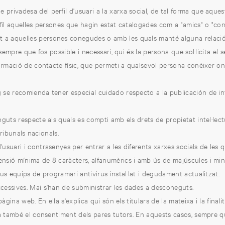
rivadesa del perfil d'usuari a la xarxa social, de tal forma que aquest
rfil aquelles persones que hagin estat catalogades com a "amics" o "cont
a aquelles persones conegudes o amb les quals manté alguna relació
sempre que fos possible i necessari, qui és la persona que sol·licita el s
rmació de contacte físic, que permeti a qualsevol persona conèixer on 
se recomienda tener especial cuidado respecto a la publicación de inf
guts respecte als quals es compti amb els drets de propietat intel·lectual
tribunals nacionals.
suari i contrasenyes per entrar a les diferents xarxes socials de les 
ó mínima de 8 caràcters, alfanumèrics i amb ús de majúscules i min
us equips de programari antivirus instal·lat i degudament actualitzat.
cessives. Mai s'han de subministrar les dades a desconeguts.
̀gina web. En ella s'explica qui són els titulars de la mateixa i la finalit
ta també el consentiment dels pares tutors. En aquests casos, sempre qu