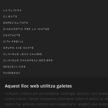
LA CLINICA
CLIENTS
ESPECIALITATS
DIAGNÒSTIC PER LA IMATGE
CONTACTE
CITA PREVIA
GRUPO AXE SANTE
CLINIQUE JEAN CAUSSE
CLINIQUE CHAMPEAU BÉZIERS
SEGUEIX-NOS
FACEBOOK
Aquest lloc web utilitza galetes
Copyright 2026 Causse Clinic
Política de cookies
·
Privacitat
·
Avís legal
Utilitzem cookies per personalitzar contingut, anuncis i per analitz
Codi Ètic
·
Condicions de Contractació
·
Ús d'imatge web
SP
nostre trànsit. També compartim informació sobre el vostre ús de
nostre lloc amb els nostres socis publicitaris i analítics que pode
CA