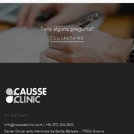
Tens alguna pregunta?
CONTACTA'NS
ON ESTEM?
info@causseclinic.com
|
+34 972 204 900
Carrer Onyar amb Heroïnes de Santa Bàrbara - 17004 Girona