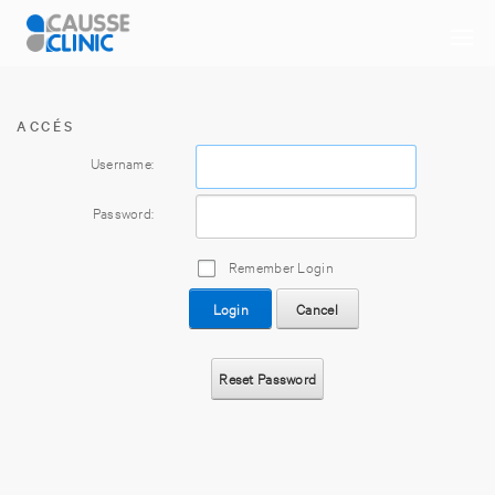
ACCÉS
Username:
Password:
Remember Login
Login
Cancel
Reset Password