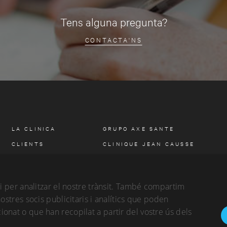
Tens alguna pregunta?
CONTACTA'NS
LA CLINICA
GRUPO AXE SANTE
CLIENTS
CLINIQUE JEAN CAUSSE
ESPECIALITATS
CLINIQUE CHAMPEAU BÉZIERS
DIAGNÒSTIC PER
 i per analitzar el nostre trànsit. També compartim
LA IMATGE
ostres socis publicitaris i analítics que poden
CONTACTE
onat o que han recopilat a partir del vostre ús dels
CITA PREVIA