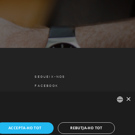
SEGUEIX-NOS
FACEBOOK
×
SPANISH
CATALAN
ACCEPTA-HO TOT
REBUTJA-HO TOT