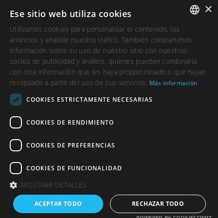
×
Ese sitio web utiliza cookies
Utilizamos cookies para personalizar el contenido, los
SPANISH
anuncios y analizar nuestro tráfico. También compartimos
información sobre su uso de nuestro sitio con nuestros
CATALAN
socios de publicidad y análisis, quienes pueden combinarla
con otra información que les haya proporcionado o que hayan
recopilado a partir del uso de sus servicios.
Más información
COOKIES ESTRICTAMENTE NECESARIAS
COOKIES DE RENDIMIENTO
COOKIES DE PREFERENCIAS
COOKIES DE FUNCIONALIDAD
MOSTRAR DETALLES
ACEPTAR TODO
RECHAZAR TODO
POWERED BY COOKIESCRIPT