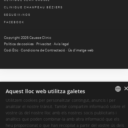
CLINIQUE CHAMPEAU BÉZIERS
SEGUEIX-NOS
FACEBOOK
Copyright 2026 Causse Clinic
Política de cookies
·
Privacitat
·
Avís legal
Codi Ètic
·
Condicions de Contractació
·
Ús d'imatge web
Aquest lloc web utilitza galetes
Utilitzem cookies per personalitzar contingut, anuncis i per
SPANISH
analitzar el nostre trànsit. També compartim informació sobre el
vostre ús del nostre lloc amb els nostres socis publicitaris i
CATALAN
analítics que poden combinar-la amb altra informació que els
heu proporcionat o que han recopilat a partir del vostre ús dels